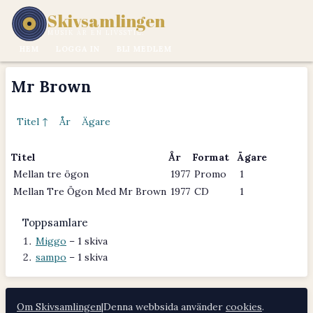
Skivsamlingen
MUSIK ÄR EN LIVSSTIL.
HEM
LOGGA IN
BLI MEDLEM
Mr Brown
Titel ↑
År
Ägare
Titel
År
Format
Ägare
Mellan tre ögon
1977
Promo
1
Mellan Tre Ögon Med Mr Brown
1977
CD
1
Toppsamlare
Miggo
– 1 skiva
sampo
– 1 skiva
Om Skivsamlingen
|
Denna webbsida använder
cookies
.