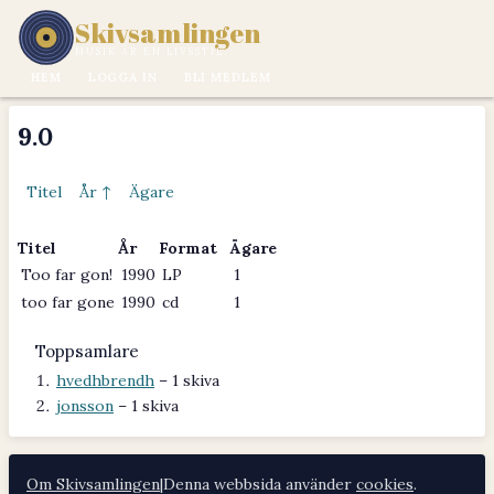
Skivsamlingen
MUSIK ÄR EN LIVSSTIL.
HEM
LOGGA IN
BLI MEDLEM
9.0
Titel
År ↑
Ägare
Titel
År
Format
Ägare
Too far gon!
1990
LP
1
too far gone
1990
cd
1
Toppsamlare
hvedhbrendh
– 1 skiva
jonsson
– 1 skiva
Om Skivsamlingen
|
Denna webbsida använder
cookies
.