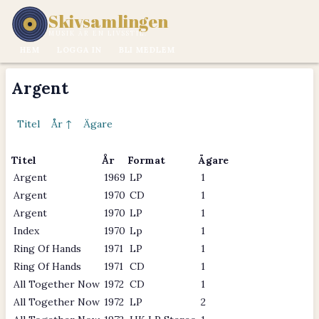
Skivsamlingen
MUSIK ÄR EN LIVSSTIL.
HEM
LOGGA IN
BLI MEDLEM
Argent
Titel
År ↑
Ägare
Titel
År
Format
Ägare
Argent
1969
LP
1
Argent
1970
CD
1
Argent
1970
LP
1
Index
1970
Lp
1
Ring Of Hands
1971
LP
1
Ring Of Hands
1971
CD
1
All Together Now
1972
CD
1
All Together Now
1972
LP
2