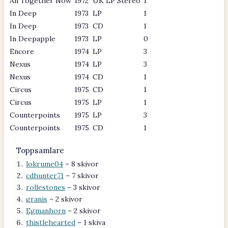
All Together Now
1972
UK LP Stereo
1
In Deep
1973
LP
1
In Deep
1973
CD
1
In Deepapple
1973
LP
0
Encore
1974
LP
3
Nexus
1974
LP
3
Nexus
1974
CD
1
Circus
1975
CD
1
Circus
1975
LP
1
Counterpoints
1975
LP
3
Counterpoints
1975
CD
1
Toppsamlare
lokrume04
– 8 skivor
cdhunter71
– 7 skivor
rollestones
– 3 skivor
granis
– 2 skivor
Egmanhorn
– 2 skivor
thistlehearted
– 1 skiva