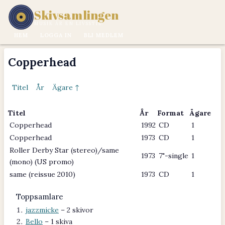
Skivsamlingen
MUSIK ÄR EN LIVSSTIL.
HEM
LOGGA IN
BLI MEDLEM
Copperhead
Titel
År
Ägare ↑
Titel
År
Format
Ägare
Copperhead
1992
CD
1
Copperhead
1973
CD
1
Roller Derby Star (stereo)/same
1973
7"-single
1
(mono) (US promo)
same (reissue 2010)
1973
CD
1
Toppsamlare
jazzmicke
– 2 skivor
Bello
– 1 skiva