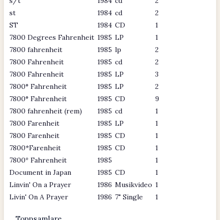
s/t
1984
cd
2
st
1984
cd
2
ST
1984
CD
1
7800 Degrees Fahrenheit
1985
LP
1
7800 fahrenheit
1985
lp
2
7800 Fahrenheit
1985
cd
2
7800 Fahrenheit
1985
LP
3
7800° Fahrenheit
1985
LP
2
7800° Fahrenheit
1985
CD
9
7800 fahrenheit (rem)
1985
cd
1
7800 Farenheit
1985
LP
1
7800 Farenheit
1985
CD
1
7800*Farenheit
1985
CD
1
7800º Fahrenheit
1985
1
Document in Japan
1985
CD
1
Linvin' On a Prayer
1986
Musikvideo
1
Livin' On A Prayer
1986
7" Single
1
Toppsamlare