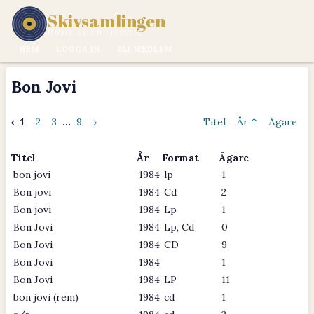
Skivsamlingen
MUSIK ÄR EN LIVSSTIL.
HEM
LOGGA IN
BLI MEDLEM
Bon Jovi
‹
1
2
3
...
9
›
Titel
År ↑
Ägare
Titel
År
Format
Ägare
bon jovi
1984
lp
1
Bon jovi
1984
Cd
2
Bon jovi
1984
Lp
1
Bon Jovi
1984
Lp, Cd
0
Bon Jovi
1984
CD
9
Bon Jovi
1984
1
Bon Jovi
1984
LP
11
bon jovi (rem)
1984
cd
1