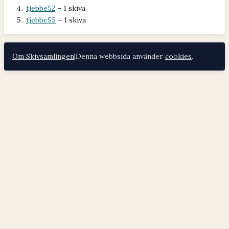
tjebbe52
– 1 skiva
tjebbe55
– 1 skiva
Om Skivsamlingen
|
Denna webbsida använder
cookies
.