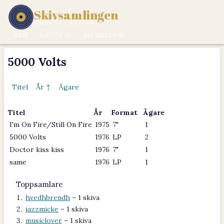
Skivsamlingen
MUSIK ÄR EN LIVSSTIL.
HEM
LOGGA IN
BLI MEDLEM
5000 Volts
Titel
År ↑
Ägare
Titel
År
Format
Ägare
I'm On Fire/Still On Fire
1975
7"
1
5000 Volts
1976
LP
2
Doctor kiss kiss
1976
7"
1
same
1976
LP
1
Toppsamlare
hvedhbrendh
– 1 skiva
jazzmicke
– 1 skiva
musiclover
– 1 skiva