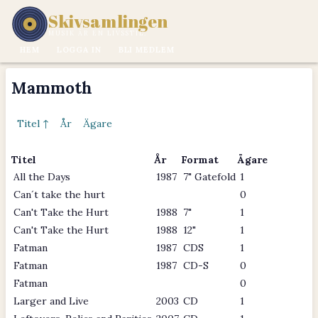
Skivsamlingen
MUSIK ÄR EN LIVSSTIL.
HEM
LOGGA IN
BLI MEDLEM
Mammoth
Titel ↑
År
Ägare
Titel
År
Format
Ägare
All the Days
1987
7" Gatefold
1
Can´t take the hurt
0
Can't Take the Hurt
1988
7"
1
Can't Take the Hurt
1988
12"
1
Fatman
1987
CDS
1
Fatman
1987
CD-S
0
Fatman
0
Larger and Live
2003
CD
1