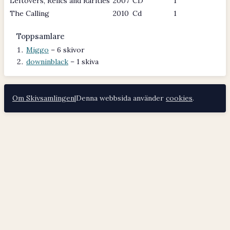
Leftovers, Relics and Rarities
2007
CD
1
The Calling
2010
Cd
1
Toppsamlare
Miggo
– 6 skivor
downinblack
– 1 skiva
Om Skivsamlingen
|
Denna webbsida använder
cookies
.