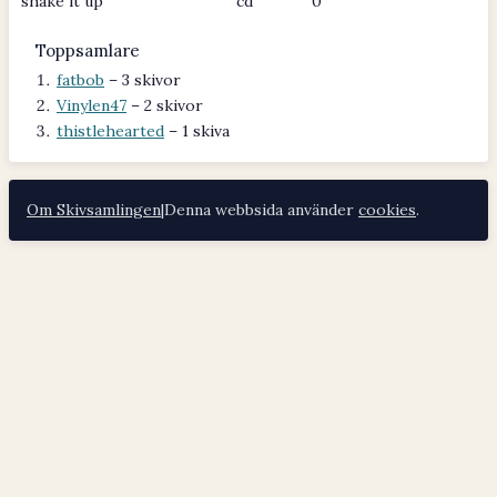
shake it up
cd
0
Toppsamlare
fatbob
– 3 skivor
Vinylen47
– 2 skivor
thistlehearted
– 1 skiva
Om Skivsamlingen
|
Denna webbsida använder
cookies
.