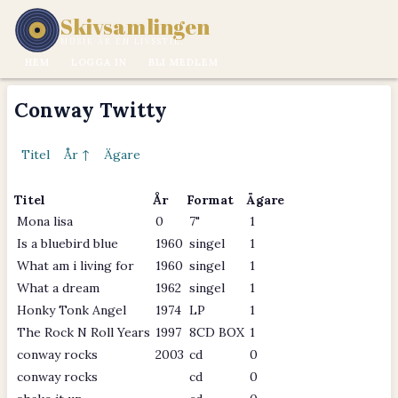
Skivsamlingen
MUSIK ÄR EN LIVSSTIL.
HEM
LOGGA IN
BLI MEDLEM
Conway Twitty
Titel
År ↑
Ägare
Titel
År
Format
Ägare
Mona lisa
0
7"
1
Is a bluebird blue
1960
singel
1
What am i living for
1960
singel
1
What a dream
1962
singel
1
Honky Tonk Angel
1974
LP
1
The Rock N Roll Years
1997
8CD BOX
1
conway rocks
2003
cd
0
conway rocks
cd
0