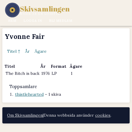
Skivsamlingen
MUSIK ÄR EN LIVSSTIL.
HEM
LOGGA IN
BLI MEDLEM
Yvonne Fair
Titel ↑
År
Ägare
Titel
År
Format
Ägare
The Bitch is back
1976
LP
1
Toppsamlare
thistlehearted
– 1 skiva
Om Skivsamlingen
|
Denna webbsida använder
cookies
.