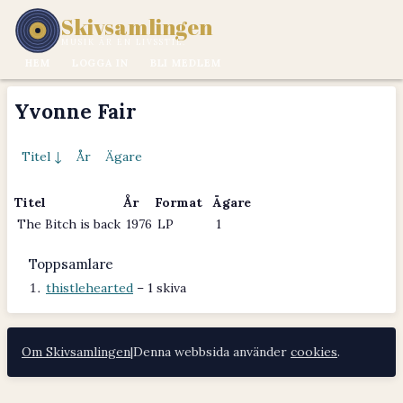
Skivsamlingen
MUSIK ÄR EN LIVSSTIL.
HEM
LOGGA IN
BLI MEDLEM
Yvonne Fair
Titel ↓
År
Ägare
Titel
År
Format
Ägare
The Bitch is back
1976
LP
1
Toppsamlare
thistlehearted
– 1 skiva
Om Skivsamlingen
|
Denna webbsida använder
cookies
.