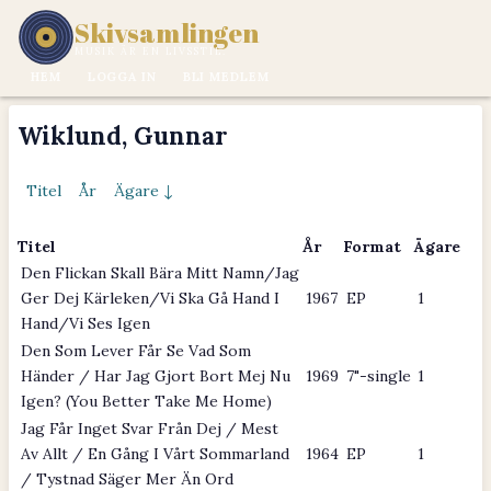
Skivsamlingen
MUSIK ÄR EN LIVSSTIL.
HEM
LOGGA IN
BLI MEDLEM
Wiklund, Gunnar
Titel
År
Ägare ↓
Titel
År
Format
Ägare
Den Flickan Skall Bära Mitt Namn/Jag
Ger Dej Kärleken/Vi Ska Gå Hand I
1967
EP
1
Hand/Vi Ses Igen
Den Som Lever Får Se Vad Som
Händer / Har Jag Gjort Bort Mej Nu
1969
7"-single
1
Igen? (You Better Take Me Home)
Jag Får Inget Svar Från Dej / Mest
Av Allt / En Gång I Vårt Sommarland
1964
EP
1
/ Tystnad Säger Mer Än Ord