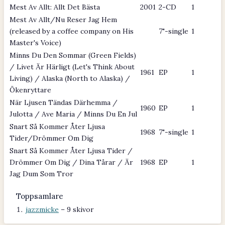
Mest Av Allt: Allt Det Bästa
2001
2-CD
1
Mest Av Allt/Nu Reser Jag Hem
(released by a coffee company on His
7"-single
1
Master's Voice)
Minns Du Den Sommar (Green Fields)
/ Livet Är Härligt (Let's Think About
1961
EP
1
Living) / Alaska (North to Alaska) /
Ökenryttare
När Ljusen Tändas Därhemma /
1960
EP
1
Julotta / Ave Maria / Minns Du En Jul
Snart Så Kommer Åter Ljusa
1968
7"-single
1
Tider/Drömmer Om Dig
Snart Så Kommer Åter Ljusa Tider /
Drömmer Om Dig / Dina Tårar / Är
1968
EP
1
Jag Dum Som Tror
Toppsamlare
jazzmicke
– 9 skivor