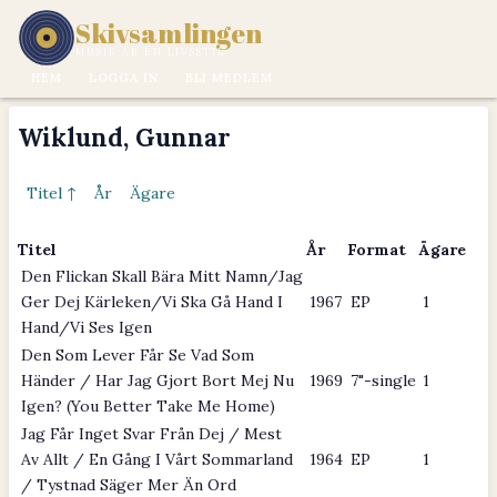
Skivsamlingen
MUSIK ÄR EN LIVSSTIL.
HEM
LOGGA IN
BLI MEDLEM
Wiklund, Gunnar
Titel ↑
År
Ägare
Titel
År
Format
Ägare
Den Flickan Skall Bära Mitt Namn/Jag
Ger Dej Kärleken/Vi Ska Gå Hand I
1967
EP
1
Hand/Vi Ses Igen
Den Som Lever Får Se Vad Som
Händer / Har Jag Gjort Bort Mej Nu
1969
7"-single
1
Igen? (You Better Take Me Home)
Jag Får Inget Svar Från Dej / Mest
Av Allt / En Gång I Vårt Sommarland
1964
EP
1
/ Tystnad Säger Mer Än Ord