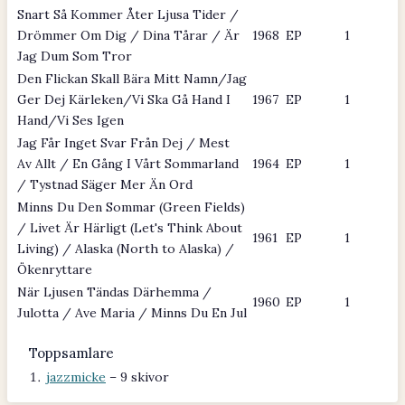
Snart Så Kommer Åter Ljusa Tider /
Drömmer Om Dig / Dina Tårar / Är
1968
EP
1
Jag Dum Som Tror
Den Flickan Skall Bära Mitt Namn/Jag
Ger Dej Kärleken/Vi Ska Gå Hand I
1967
EP
1
Hand/Vi Ses Igen
Jag Får Inget Svar Från Dej / Mest
Av Allt / En Gång I Vårt Sommarland
1964
EP
1
/ Tystnad Säger Mer Än Ord
Minns Du Den Sommar (Green Fields)
/ Livet Är Härligt (Let's Think About
1961
EP
1
Living) / Alaska (North to Alaska) /
Ökenryttare
När Ljusen Tändas Därhemma /
1960
EP
1
Julotta / Ave Maria / Minns Du En Jul
Toppsamlare
jazzmicke
– 9 skivor