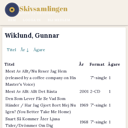
Skivsamlingen
MUSIK ÄR EN LIVSSTIL.
HEM
LOGGA IN
BLI MEDLEM
Wiklund, Gunnar
Titel
År ↓
Ägare
Titel
År
Format
Ägare
Mest Av Allt/Nu Reser Jag Hem
(released by a coffee company on His
7"-single
1
Master's Voice)
Mest Av Allt: Allt Det Bästa
2001
2-CD
1
Den Som Lever Får Se Vad Som
Händer / Har Jag Gjort Bort Mej Nu
1969
7"-single
1
Igen? (You Better Take Me Home)
Snart Så Kommer Åter Ljusa
1968
7"-single
1
Tider/Drömmer Om Dig