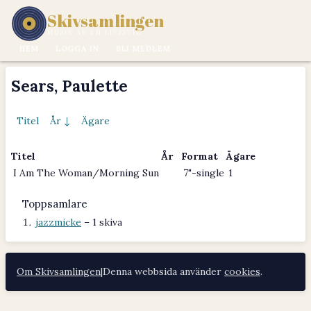
Skivsamlingen
MUSIK ÄR EN LIVSSTIL.
HEM
LOGGA IN
BLI MEDLEM
Sears, Paulette
Titel
År ↓
Ägare
Titel
År
Format
Ägare
I Am The Woman/Morning Sun
7"-single
1
Toppsamlare
jazzmicke
– 1 skiva
Om Skivsamlingen
|
Denna webbsida använder
cookies
.