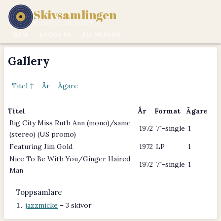
Skivsamlingen
MUSIK ÄR EN LIVSSTIL.
HEM
LOGGA IN
BLI MEDLEM
Gallery
Titel ↑
År
Ägare
Titel
År
Format
Ägare
Big City Miss Ruth Ann (mono)/same
1972
7"-single
1
(stereo) (US promo)
Featuring Jim Gold
1972
LP
1
Nice To Be With You/Ginger Haired
1972
7"-single
1
Man
Toppsamlare
jazzmicke
– 3 skivor