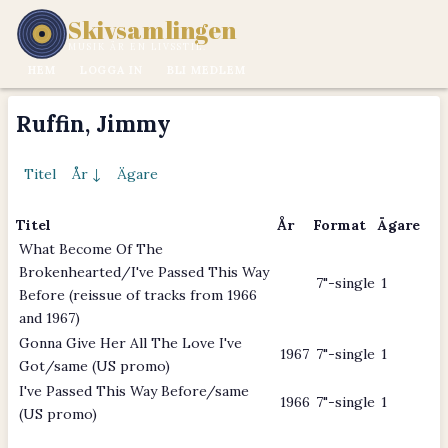
Skivsamlingen
MUSIK ÄR EN LIVSSTIL.
HEM
LOGGA IN
BLI MEDLEM
Ruffin, Jimmy
Titel
År ↓
Ägare
Titel
År
Format
Ägare
What Become Of The
Brokenhearted/I've Passed This Way
7"-single
1
Before (reissue of tracks from 1966
and 1967)
Gonna Give Her All The Love I've
1967
7"-single
1
Got/same (US promo)
I've Passed This Way Before/same
1966
7"-single
1
(US promo)