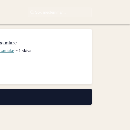
samlare
zzmicke
– 1 skiva