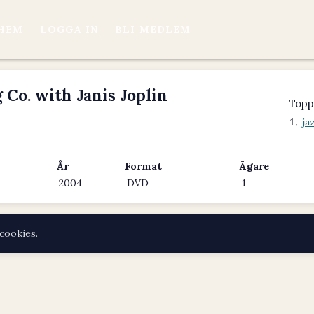
HEM
LOGGA IN
BLI MEDLEM
 Co. with Janis Joplin
Topp
ja
År
Format
Ägare
2004
DVD
1
cookies
.