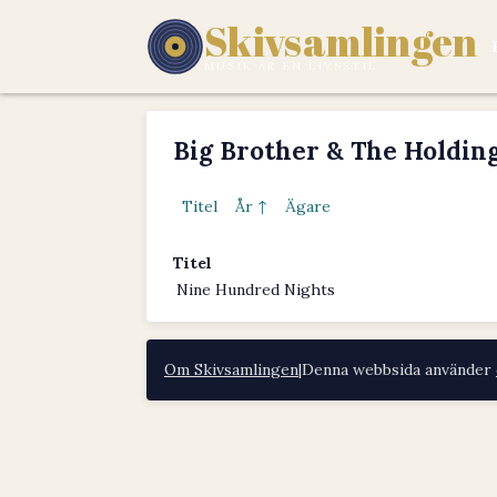
Skivsamlingen
MUSIK ÄR EN LIVSSTIL.
Big Brother & The Holding
Titel
År ↑
Ägare
Titel
Nine Hundred Nights
Om Skivsamlingen
|
Denna webbsida använder