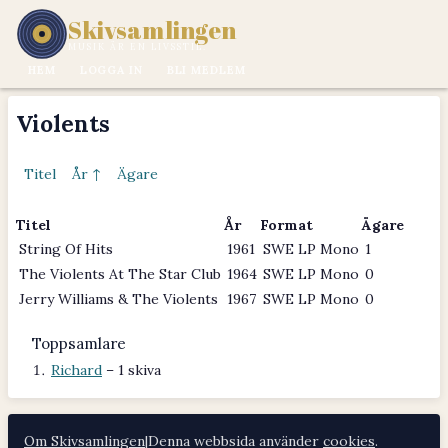
Skivsamlingen
MUSIK ÄR EN LIVSSTIL.
HEM
LOGGA IN
BLI MEDLEM
Violents
Titel
År ↑
Ägare
Titel
År
Format
Ägare
String Of Hits
1961
SWE LP Mono
1
The Violents At The Star Club
1964
SWE LP Mono
0
Jerry Williams & The Violents
1967
SWE LP Mono
0
Toppsamlare
Richard
– 1 skiva
Om Skivsamlingen
|
Denna webbsida använder
cookies
.