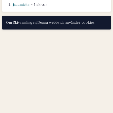
jazzmicke
– 5 skivor
Om Skivsamlingen
|
Denna webbsida använder
cookies
.