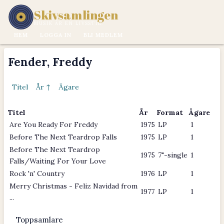
Skivsamlingen
MUSIK ÄR EN LIVSSTIL.
HEM
LOGGA IN
BLI MEDLEM
Fender, Freddy
Titel
År ↑
Ägare
Titel
År
Format
Ägare
Are You Ready For Freddy
1975
LP
1
Before The Next Teardrop Falls
1975
LP
1
Before The Next Teardrop
1975
7"-single
1
Falls/Waiting For Your Love
Rock 'n' Country
1976
LP
1
Merry Christmas - Feliz Navidad from
1977
LP
1
...
Toppsamlare