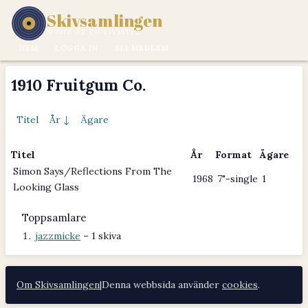
Skivsamlingen
MUSIK ÄR EN LIVSSTIL.
HEM
LOGGA IN
BLI MEDLEM
1910 Fruitgum Co.
Titel
År ↓
Ägare
Titel
År
Format
Ägare
Simon Says/Reflections From The
1968
7"-single
1
Looking Glass
Toppsamlare
jazzmicke
– 1 skiva
Om Skivsamlingen
|
Denna webbsida använder
cookies
.