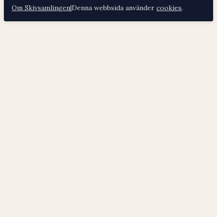
Om Skivsamlingen
|
Denna webbsida använder
cookies
.