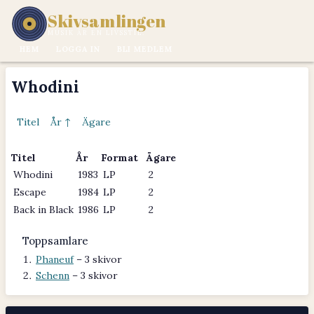
Skivsamlingen
MUSIK ÄR EN LIVSSTIL.
HEM
LOGGA IN
BLI MEDLEM
Whodini
Titel
År ↑
Ägare
Titel
År
Format
Ägare
Whodini
1983
LP
2
Escape
1984
LP
2
Back in Black
1986
LP
2
Toppsamlare
Phaneuf
– 3 skivor
Schenn
– 3 skivor