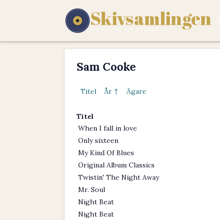
Skivsamlingen
MUSIK ÄR EN LIVSSTIL.
Sam Cooke
Titel
År ↑
Ägare
Titel
When I fall in love
Only sixteen
My Kind Of Blues
Original Album Classics
Twistin' The Night Away
Mr. Soul
Night Beat
Night Beat