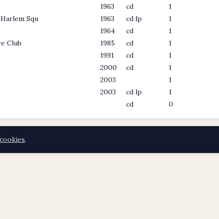
1963
cd
1
 Harlem Squ
1963
cd lp
1
1964
cd
1
re Club
1985
cd
1
1991
cd
1
2000
cd
1
2003
1
2003
cd lp
1
cd
0
cookies
.