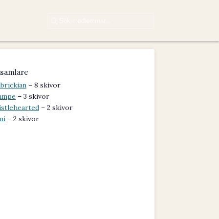
samlare
brickian
– 8 skivor
ampe
– 3 skivor
istlehearted
– 2 skivor
ni
– 2 skivor