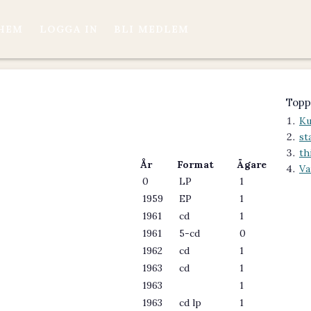
HEM
LOGGA IN
BLI MEDLEM
Topp
Ku
st
th
År
Format
Ägare
Va
0
LP
1
1959
EP
1
1961
cd
1
1961
5-cd
0
1962
cd
1
1963
cd
1
1963
1
1963
cd lp
1