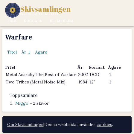
Skivsamlingen
MUSIK ÄR EN LIVSSTIL.
HEM
LOGGA IN
BLI MEDLEM
Warfare
Titel
År ↓
Ägare
Titel
År
Format
Ägare
Metal Anarchy The Best of Warfare
2002
DCD
1
Two Tribes (Metal Noise Mix)
1984
12"
1
Toppsamlare
Miggo
– 2 skivor
Om Skivsamlingen
|
Denna webbsida använder
cookies
.