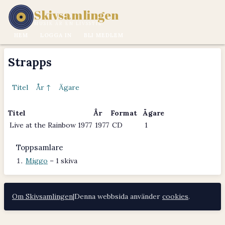
Skivsamlingen
MUSIK ÄR EN LIVSSTIL.
HEM
LOGGA IN
BLI MEDLEM
Strapps
Titel
År ↑
Ägare
Titel
År
Format
Ägare
Live at the Rainbow 1977
1977
CD
1
Toppsamlare
Miggo
– 1 skiva
Om Skivsamlingen
|
Denna webbsida använder
cookies
.