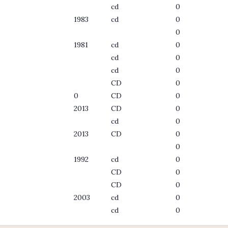
cd
0
1983
cd
0
0
1981
cd
0
cd
0
cd
0
CD
0
0
CD
0
2013
CD
0
cd
0
2013
CD
0
0
1992
cd
0
CD
0
CD
0
2003
cd
0
cd
0