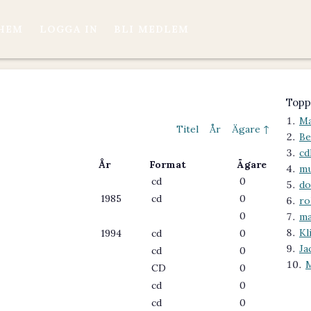
HEM
LOGGA IN
BLI MEDLEM
Topp
Ma
Titel
År
Ägare ↑
Be
cd
År
Format
Ägare
mu
cd
0
do
1985
cd
0
ro
0
ma
Kl
1994
cd
0
Ja
cd
0
CD
0
cd
0
cd
0