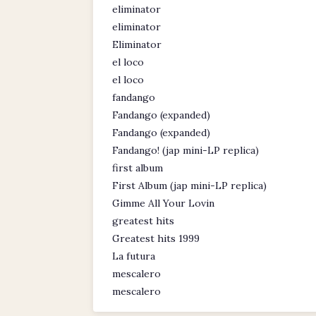
eliminator
eliminator
Eliminator
el loco
el loco
fandango
Fandango (expanded)
Fandango (expanded)
Fandango! (jap mini-LP replica)
first album
First Album (jap mini-LP replica)
Gimme All Your Lovin
greatest hits
Greatest hits 1999
La futura
mescalero
mescalero