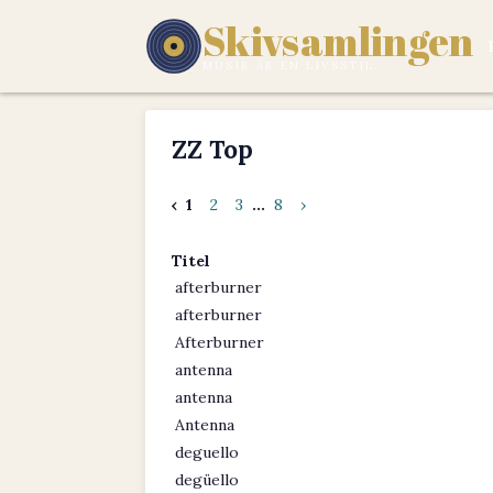
Skivsamlingen
MUSIK ÄR EN LIVSSTIL.
ZZ Top
‹
1
2
3
...
8
›
Titel
afterburner
afterburner
Afterburner
antenna
antenna
Antenna
deguello
degüello