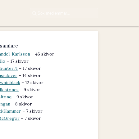
samlare
ndel-Karlsson
– 46 skivor
llo
– 17 skivor
hunter71
– 17 skivor
siclover
– 14 skivor
wninblack
– 12 skivor
llestones
– 9 skivor
ltonq
– 9 skivor
ingan
– 8 skivor
ckHammer
– 7 skivor
McGregor
– 7 skivor