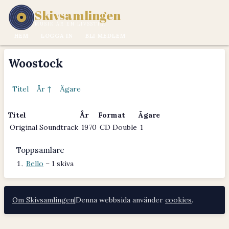
Skivsamlingen
MUSIK ÄR EN LIVSSTIL.
HEM
LOGGA IN
BLI MEDLEM
Woostock
Titel
År ↑
Ägare
Titel
År
Format
Ägare
Original Soundtrack
1970
CD Double
1
Toppsamlare
Bello
– 1 skiva
Om Skivsamlingen
|
Denna webbsida använder
cookies
.