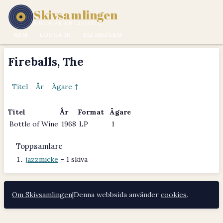
Skivsamlingen
MUSIK ÄR EN LIVSSTIL.
HEM
LOGGA IN
BLI MEDLEM
Fireballs, The
Titel
År
Ägare ↑
Titel
År
Format
Ägare
Bottle of Wine
1968
LP
1
Toppsamlare
jazzmicke
– 1 skiva
Om Skivsamlingen
|
Denna webbsida använder
cookies
.