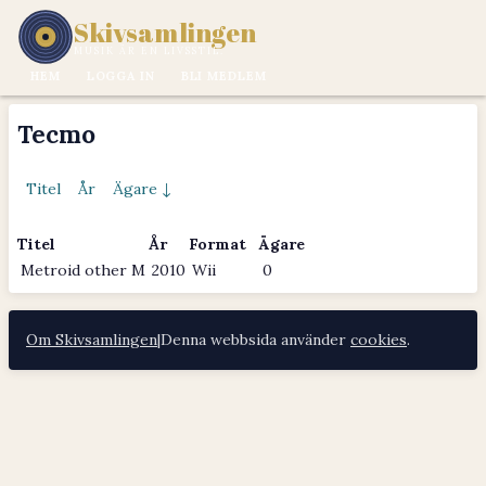
Skivsamlingen
MUSIK ÄR EN LIVSSTIL.
HEM
LOGGA IN
BLI MEDLEM
Tecmo
Titel
År
Ägare ↓
Titel
År
Format
Ägare
Metroid other M
2010
Wii
0
Om Skivsamlingen
|
Denna webbsida använder
cookies
.