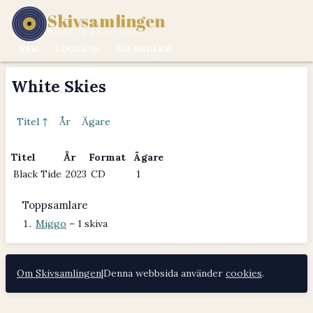
Skivsamlingen
MUSIK ÄR EN LIVSSTIL.
HEM
LOGGA IN
BLI MEDLEM
White Skies
Titel ↑
År
Ägare
Titel
År
Format
Ägare
Black Tide
2023
CD
1
Toppsamlare
Miggo
– 1 skiva
Om Skivsamlingen
|
Denna webbsida använder
cookies
.