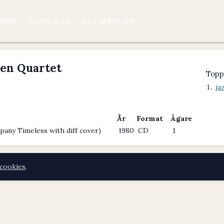
HEM
LOGGA IN
BLI MEDLEM
len Quartet
Topp
ja
År
Format
Ägare
any Timeless with diff cover)
1980
CD
1
cookies
.