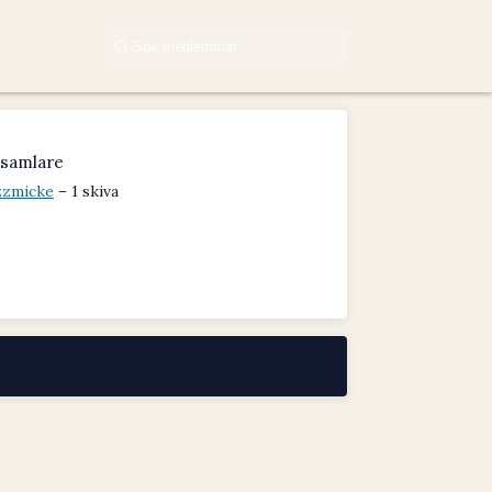
samlare
zzmicke
– 1 skiva