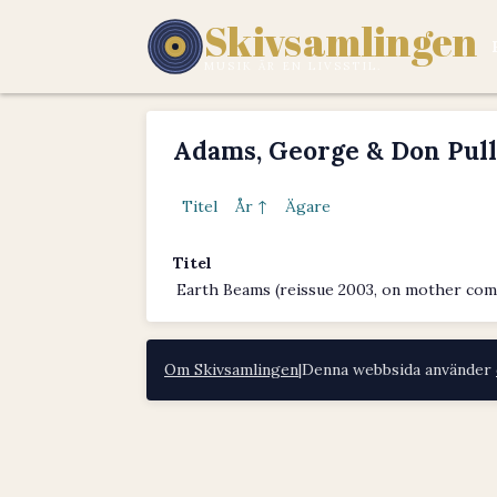
Skivsamlingen
MUSIK ÄR EN LIVSSTIL.
Adams, George & Don Pul
Titel
År ↑
Ägare
Titel
Earth Beams (reissue 2003, on mother comp
Om Skivsamlingen
|
Denna webbsida använder