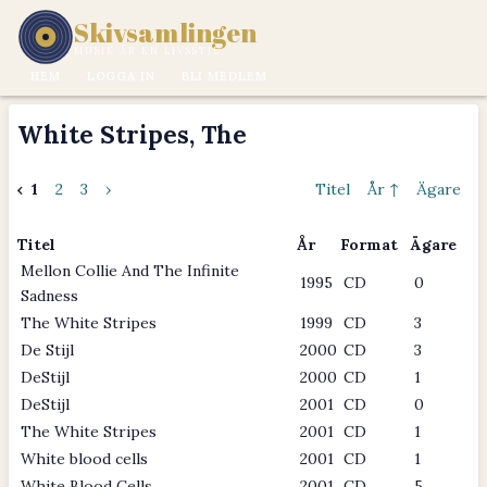
Skivsamlingen
MUSIK ÄR EN LIVSSTIL.
HEM
LOGGA IN
BLI MEDLEM
White Stripes, The
‹
1
2
3
›
Titel
År ↑
Ägare
Titel
År
Format
Ägare
Mellon Collie And The Infinite
1995
CD
0
Sadness
The White Stripes
1999
CD
3
De Stijl
2000
CD
3
DeStijl
2000
CD
1
DeStijl
2001
CD
0
The White Stripes
2001
CD
1
White blood cells
2001
CD
1
White Blood Cells
2001
CD
5