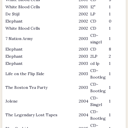
White Blood Cells
2001
12"
1
De Stijl
2002
LP
1
Elephant
2002
CD
0
White Blood Cells
2002
CD
1
CD-
7 Nation Army
2003
1
singel
Elephant
2003
CD
8
Elephant
2003
2LP
2
Elephant
2003
cd lp
1
CD-
Life on the Flip Side
2003
1
Bootleg
CD-
The Boston Tea Party
2003
1
Bootleg
CD-
Jolene
2004
1
Singel
CD-
The Legendary Lost Tapes
2004
1
Bootleg
CD-