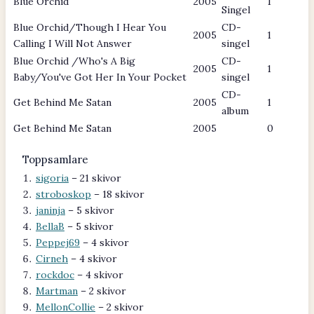
Blue Orchid
2005
1
Singel
Blue Orchid/Though I Hear You
CD-
2005
1
Calling I Will Not Answer
singel
Blue Orchid /Who's A Big
CD-
2005
1
Baby/You've Got Her In Your Pocket
singel
CD-
Get Behind Me Satan
2005
1
album
Get Behind Me Satan
2005
0
Toppsamlare
sigoria
– 21 skivor
stroboskop
– 18 skivor
janinja
– 5 skivor
BellaB
– 5 skivor
Peppej69
– 4 skivor
Cirneh
– 4 skivor
rockdoc
– 4 skivor
Martman
– 2 skivor
MellonCollie
– 2 skivor