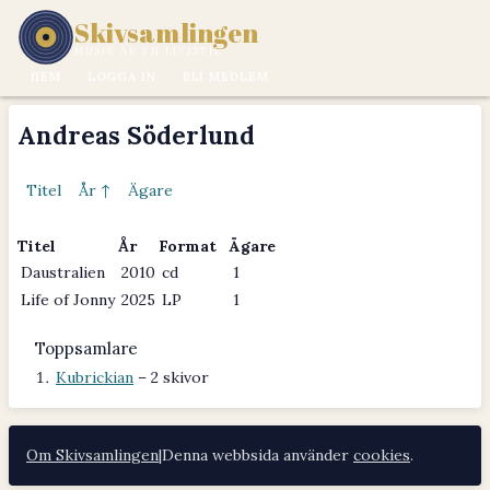
Skivsamlingen
MUSIK ÄR EN LIVSSTIL.
HEM
LOGGA IN
BLI MEDLEM
Andreas Söderlund
Titel
År ↑
Ägare
Titel
År
Format
Ägare
Daustralien
2010
cd
1
Life of Jonny
2025
LP
1
Toppsamlare
Kubrickian
– 2 skivor
Om Skivsamlingen
|
Denna webbsida använder
cookies
.