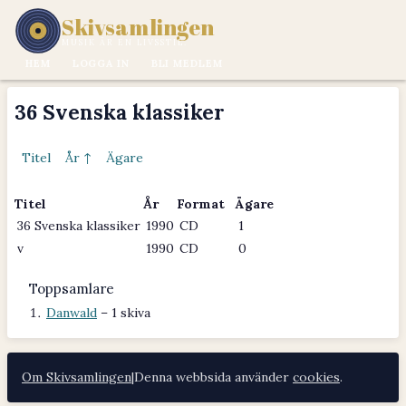
Skivsamlingen
MUSIK ÄR EN LIVSSTIL.
HEM
LOGGA IN
BLI MEDLEM
36 Svenska klassiker
Titel
År ↑
Ägare
Titel
År
Format
Ägare
36 Svenska klassiker
1990
CD
1
v
1990
CD
0
Toppsamlare
Danwald
– 1 skiva
Om Skivsamlingen
|
Denna webbsida använder
cookies
.