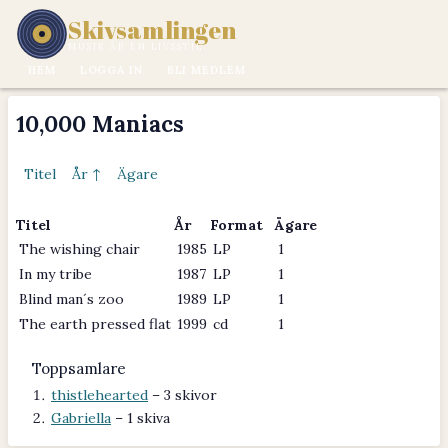
Skivsamlingen
MUSIK ÄR EN LIVSSTIL.
HEM
LOGGA IN
BLI MEDLEM
10,000 Maniacs
Titel
År ↑
Ägare
Titel
År
Format
Ägare
The wishing chair
1985
LP
1
In my tribe
1987
LP
1
Blind man´s zoo
1989
LP
1
The earth pressed flat
1999
cd
1
Toppsamlare
thistlehearted
– 3 skivor
Gabriella
– 1 skiva