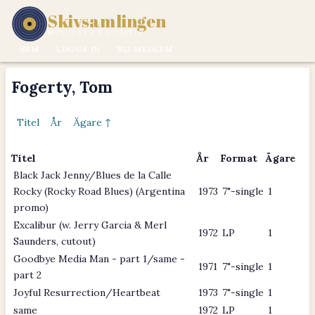
Skivsamlingen
MUSIK ÄR EN LIVSSTIL.
HEM
LOGGA IN
BLI MEDLEM
Fogerty, Tom
Titel
År
Ägare ↑
Titel
År
Format
Ägare
Black Jack Jenny/Blues de la Calle
Rocky (Rocky Road Blues) (Argentina
1973
7"-single
1
promo)
Excalibur (w. Jerry Garcia & Merl
1972
LP
1
Saunders, cutout)
Goodbye Media Man - part 1/same -
1971
7"-single
1
part 2
Joyful Resurrection/Heartbeat
1973
7"-single
1
same
1972
LP
1