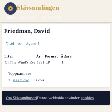
Skivsamlingen
MUSIK ÄR EN LIVSSTIL.
HEM
LOGGA IN
BLI MEDLEM
Friedman, David
Titel
År
Ägare ↑
Titel
År
Format
Ägare
Of The Wind's Eye
1981
LP
1
Toppsamlare
jazzmicke
– 1 skiva
Om Skivsamlingen
|
Denna webbsida använder
cookies
.