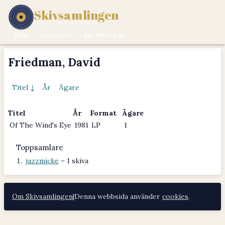
Skivsamlingen
MUSIK ÄR EN LIVSSTIL.
HEM
LOGGA IN
BLI MEDLEM
Friedman, David
Titel ↓
År
Ägare
Titel
År
Format
Ägare
Of The Wind's Eye
1981
LP
1
Toppsamlare
jazzmicke
– 1 skiva
Om Skivsamlingen
|
Denna webbsida använder
cookies
.