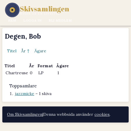
Skivsamlingen
MUSIK ÄR EN LIVSSTIL.
HEM
LOGGA IN
BLI MEDLEM
Degen, Bob
Titel
År ↑
Ägare
Titel
År
Format
Ägare
Chartreuse
0
LP
1
Toppsamlare
jazzmicke
– 1 skiva
Om Skivsamlingen
|
Denna webbsida använder
cookies
.