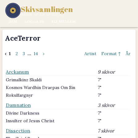
Skivsamlingen
MUSIK ÄR EN LIVSSTIL.
HEM
LOGGA IN
BLI MEDLEM
AceTerror
‹
1
2
3
...
14
›
Artist
Format ↑
År
Arckanum
9 skivor
Grimalkinz Skaldi
7"
Kosmos Wardhin Draepas Om Sin
7"
Rokulfargnyr
7"
Damnation
3 skivor
Divine Darkness
7"
Insulter of Jesus Christ
7"
Dissection
7 skivor