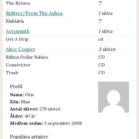
The Return
7"
Splitter/From The Ashes
1 skiva
Blablabla
7"
Aerosmith
1 skiva
Get A Grip
cd
Alice Cooper
3 skivor
Billion Dollar Babies
CD
Constrictor
CD
Trash
CD
Profil
Namn:
Otis
Kön:
Man
Antal skivor:
279 skivor
Ålder:
40 år
Medlem sedan:
3 september 2008
Populära artister