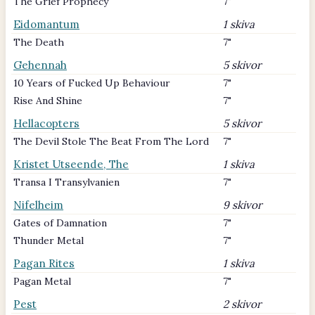
The Grief Prophecy
7"
Eidomantum
1 skiva
The Death
7"
Gehennah
5 skivor
10 Years of Fucked Up Behaviour
7"
Rise And Shine
7"
Hellacopters
5 skivor
The Devil Stole The Beat From The Lord
7"
Kristet Utseende, The
1 skiva
Transa I Transylvanien
7"
Nifelheim
9 skivor
Gates of Damnation
7"
Thunder Metal
7"
Pagan Rites
1 skiva
Pagan Metal
7"
Pest
2 skivor