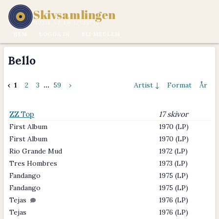
Skivsamlingen
MUSIK ÄR EN LIVSSTIL.
HEM
LOGGA IN
BLI MEDLEM
Bello
‹
1
2
3
...
59
›
Artist ↓
Format
År
ZZ Top
17 skivor
First Album
1970 (LP)
First Album
1970 (LP)
Rio Grande Mud
1972 (LP)
Tres Hombres
1973 (LP)
Fandango
1975 (LP)
Fandango
1975 (LP)
Tejas
1976 (LP)
Tejas
1976 (LP)