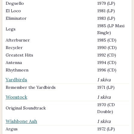
Deguello
1979 (LP)
El Loco
1981 (LP)
Eliminator
1983 (LP)
1985 (LP Maxi
Legs
Single)
Afterburner
1985 (CD)
Recycler
1990 (CD)
Greatest Hits
1992 (CD)
Antenna
1994 (CD)
Rhythmeen
1996 (CD)
Yardbirds
1 skiva
Remember the Yardbirds
1971 (LP)
Woostock
1 skiva
1970 (CD
Original Soundtrack
Double)
Wíshbone Ash
1 skiva
Argus
1972 (LP)