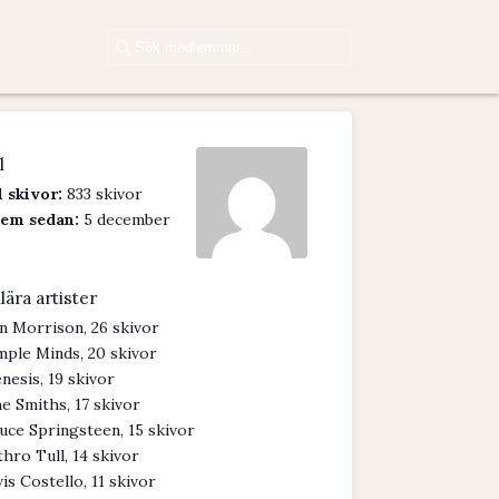
l
 skivor:
833 skivor
em sedan:
5 december
lära artister
n Morrison, 26 skivor
mple Minds, 20 skivor
nesis, 19 skivor
e Smiths, 17 skivor
uce Springsteen, 15 skivor
thro Tull, 14 skivor
vis Costello, 11 skivor