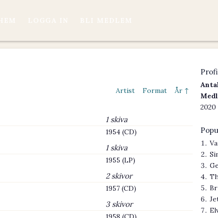
HEM
LOGGA IN
BLI MEDLEM
Profi
Antal
Artist
Format
År ↑
Medl
2020
1 skiva
Popu
1954 (CD)
Va
1 skiva
Si
1955 (LP)
Ge
2 skivor
Th
Br
1957 (CD)
Je
3 skivor
El
1958 (CD)