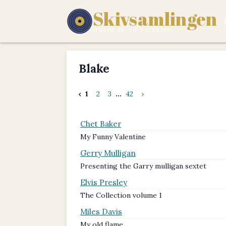
Skivsamlingen
MUSIK ÄR EN LIVSSTIL.
Blake
‹
1
2
3
...
42
›
Chet Baker
My Funny Valentine
Gerry Mulligan
Presenting the Garry mulligan sextet
Elvis Presley
The Collection volume 1
Miles Davis
My old flame