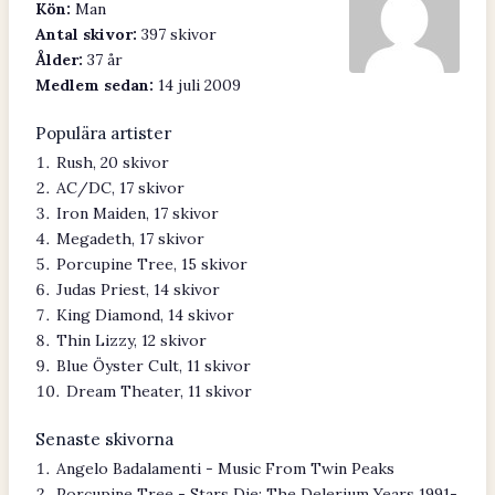
Kön:
Man
Antal skivor:
397 skivor
Ålder:
37 år
Medlem sedan:
14 juli 2009
Populära artister
Rush, 20 skivor
AC/DC, 17 skivor
Iron Maiden, 17 skivor
Megadeth, 17 skivor
Porcupine Tree, 15 skivor
Judas Priest, 14 skivor
King Diamond, 14 skivor
Thin Lizzy, 12 skivor
Blue Öyster Cult, 11 skivor
Dream Theater, 11 skivor
Senaste skivorna
Angelo Badalamenti - Music From Twin Peaks
Porcupine Tree - Stars Die: The Delerium Years 1991-