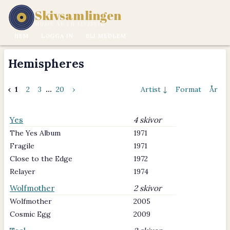
Skivsamlingen
MUSIK ÄR EN LIVSSTIL.
HEM
LOGGA IN
BLI MEDLEM
Hemispheres
‹
1
2
3
...
20
›
Artist ↓
Format
År
Yes
4 skivor
The Yes Album
1971
Fragile
1971
Close to the Edge
1972
Relayer
1974
Wolfmother
2 skivor
Wolfmother
2005
Cosmic Egg
2009