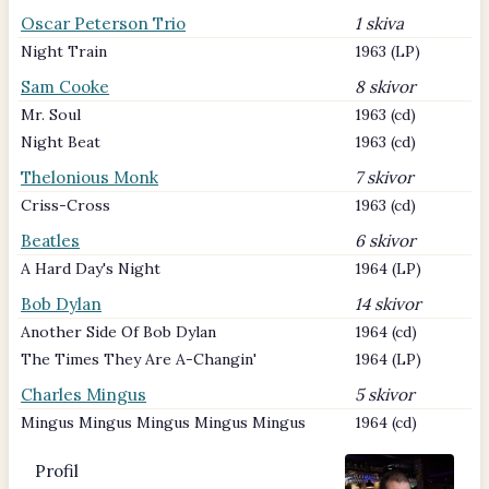
Oscar Peterson Trio
1 skiva
Night Train
1963 (LP)
Sam Cooke
8 skivor
Mr. Soul
1963 (cd)
Night Beat
1963 (cd)
Thelonious Monk
7 skivor
Criss-Cross
1963 (cd)
Beatles
6 skivor
A Hard Day's Night
1964 (LP)
Bob Dylan
14 skivor
Another Side Of Bob Dylan
1964 (cd)
The Times They Are A-Changin'
1964 (LP)
Charles Mingus
5 skivor
Mingus Mingus Mingus Mingus Mingus
1964 (cd)
Profil