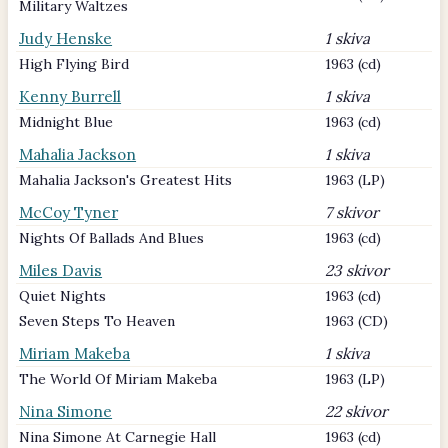
Military Waltzes
Judy Henske
1 skiva
High Flying Bird
1963 (cd)
Kenny Burrell
1 skiva
Midnight Blue
1963 (cd)
Mahalia Jackson
1 skiva
Mahalia Jackson's Greatest Hits
1963 (LP)
McCoy Tyner
7 skivor
Nights Of Ballads And Blues
1963 (cd)
Miles Davis
23 skivor
Quiet Nights
1963 (cd)
Seven Steps To Heaven
1963 (CD)
Miriam Makeba
1 skiva
The World Of Miriam Makeba
1963 (LP)
Nina Simone
22 skivor
Nina Simone At Carnegie Hall
1963 (cd)