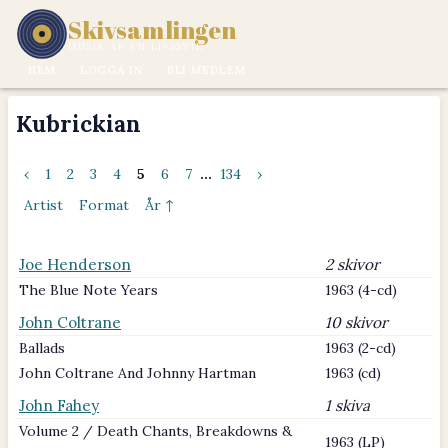
Skivsamlingen
MUSIK ÄR EN LIVSSTIL.
HEM
LOGGA IN
BLI MEDLEM
Kubrickian
‹
1
2
3
4
5
6
7
...
134
›
Artist
Format
År ↑
Joe Henderson
2 skivor
The Blue Note Years
1963 (4-cd)
John Coltrane
10 skivor
Ballads
1963 (2-cd)
John Coltrane And Johnny Hartman
1963 (cd)
John Fahey
1 skiva
Volume 2 / Death Chants, Breakdowns &
1963 (LP)