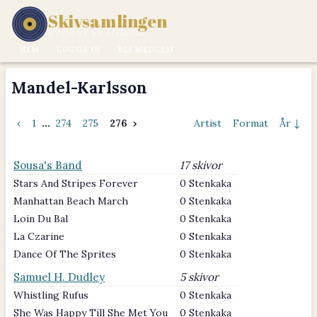
Skivsamlingen
MUSIK ÄR EN LIVSSTIL.
HEM
LOGGA IN
BLI MEDLEM
Mandel-Karlsson
‹
1
...
274
275
276
›
Artist
Format
År ↓
Sousa's Band
17 skivor
Stars And Stripes Forever
0 Stenkaka
Manhattan Beach March
0 Stenkaka
Loin Du Bal
0 Stenkaka
La Czarine
0 Stenkaka
Dance Of The Sprites
0 Stenkaka
Samuel H. Dudley
5 skivor
Whistling Rufus
0 Stenkaka
She Was Happy Till She Met You
0 Stenkaka