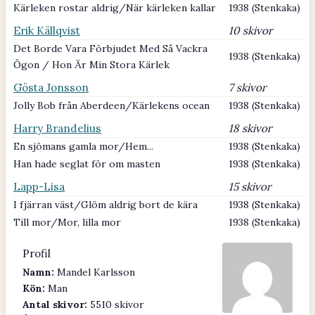
Kärleken rostar aldrig/När kärleken kallar
1938 (Stenkaka)
Erik Källqvist
10 skivor
Det Borde Vara Förbjudet Med Så Vackra
1938 (Stenkaka)
Ögon / Hon Är Min Stora Kärlek
Gösta Jonsson
7 skivor
Jolly Bob från Aberdeen/Kärlekens ocean
1938 (Stenkaka)
Harry Brandelius
18 skivor
En sjömans gamla mor/Hem...
1938 (Stenkaka)
Han hade seglat för om masten
1938 (Stenkaka)
Lapp-Lisa
15 skivor
I fjärran väst/Glöm aldrig bort de kära
1938 (Stenkaka)
Till mor/Mor, lilla mor
1938 (Stenkaka)
Profil
Namn:
Mandel Karlsson
Kön:
Man
Antal skivor:
5510 skivor