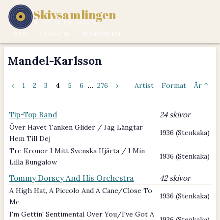
Skivsamlingen
MUSIK ÄR EN LIVSSTIL.
HEM
LOGGA IN
BLI MEDLEM
Mandel-Karlsson
‹
1
2
3
4
5
6
...
276
›
Artist
Format
År ↑
Tip-Top Band
24 skivor
Över Havet Tanken Glider / Jag Längtar
1936 (Stenkaka)
Hem Till Dej
Tre Kronor I Mitt Svenska Hjärta / I Min
1936 (Stenkaka)
Lilla Bungalow
Tommy Dorsey And His Orchestra
42 skivor
A High Hat, A Piccolo And A Cane/Close To
1936 (Stenkaka)
Me
I'm Gettin' Sentimental Over You/I've Got A
1936 (Stenkaka)