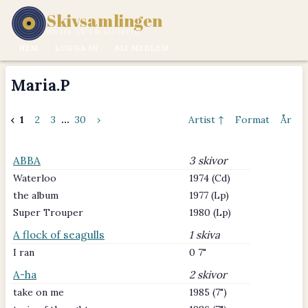
Skivsamlingen
MUSIK ÄR EN LIVSSTIL.
HEM
LOGGA IN
BLI MEDLEM
Maria.P
‹
1
2
3
...
30
›
Artist ↑
Format
År
ABBA
3 skivor
Waterloo
1974 (Cd)
the album
1977 (Lp)
Super Trouper
1980 (Lp)
A flock of seagulls
1 skiva
I ran
0 7"
A-ha
2 skivor
take on me
1985 (7")