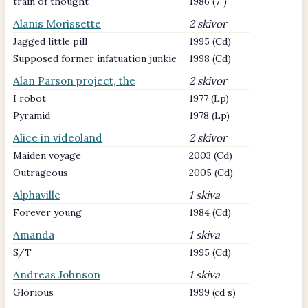
train of thought
1986 (7")
Alanis Morissette
2 skivor
Jagged little pill
1995 (Cd)
Supposed former infatuation junkie
1998 (Cd)
Alan Parson project, the
2 skivor
I robot
1977 (Lp)
Pyramid
1978 (Lp)
Alice in videoland
2 skivor
Maiden voyage
2003 (Cd)
Outrageous
2005 (Cd)
Alphaville
1 skiva
Forever young
1984 (Cd)
Amanda
1 skiva
S/T
1995 (Cd)
Andreas Johnson
1 skiva
Glorious
1999 (cd s)