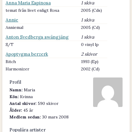
Anna Maria Espinosa
1 skiva
temat från livet enligt Rosa
2005 (Cds)
Annie
1 skiva
Anniemal
2005 (Cd)
Anton Svedbergs swängjäng
1 skiva
S/T
0 vinyl lp
Apoptygma berzerk
2 skivor
Bitch
1993 (Ep)
Harmonizer
2002 (Cd)
Profil
Namn:
Maria
Kön:
Kvinna
Antal skivor:
590 skivor
Ålder:
45 år
Medlem sedan:
30 mars 2008
Populära artister