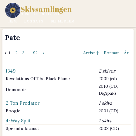
Skivsamlingen
MUSIK ÄR EN LIVSSTIL.
HEM
LOGGA IN
BLI MEDLEM
Pate
‹
1
2
3
...
92
›
Artist ↑
Format
År
1349
2 skivor
Revelations Of The Black Flame
2009 (cd)
2010 (CD,
Demonoir
Digipak)
2 Ton Predator
1 skiva
Boogie
2001 (CD)
4-Way Split
1 skiva
Spermholocaust
2008 (CD)