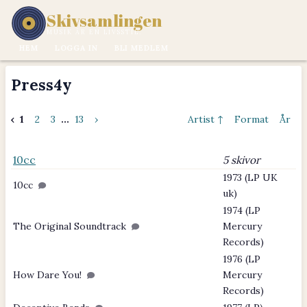
Skivsamlingen
MUSIK ÄR EN LIVSSTIL.
HEM
LOGGA IN
BLI MEDLEM
Press4y
‹
1
2
3
...
13
›
Artist ↑
Format
År
10cc
5 skivor
1973 (LP UK
10cc
uk)
1974 (LP
The Original Soundtrack
Mercury
Records)
1976 (LP
How Dare You!
Mercury
Records)