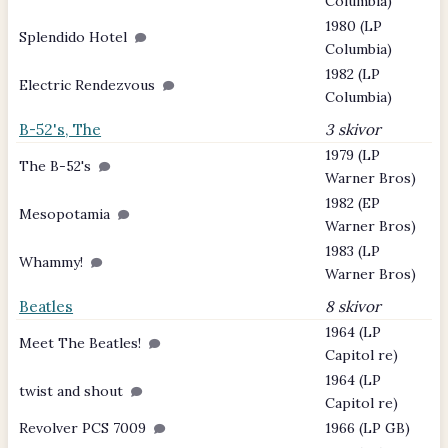
Columbia)
1980 (LP
Splendido Hotel
Columbia)
1982 (LP
Electric Rendezvous
Columbia)
B-52's, The
3 skivor
1979 (LP
The B-52's
Warner Bros)
1982 (EP
Mesopotamia
Warner Bros)
1983 (LP
Whammy!
Warner Bros)
Beatles
8 skivor
1964 (LP
Meet The Beatles!
Capitol re)
1964 (LP
twist and shout
Capitol re)
Revolver PCS 7009
1966 (LP GB)