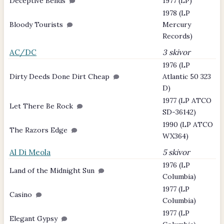
Deceptive Bends
1977 (LP)
1978 (LP
Bloody Tourists
Mercury
Records)
AC/DC
3 skivor
1976 (LP
Dirty Deeds Done Dirt Cheap
Atlantic 50 323
D)
1977 (LP ATCO
Let There Be Rock
SD-36142)
1990 (LP ATCO
The Razors Edge
WX364)
Al Di Meola
5 skivor
1976 (LP
Land of the Midnight Sun
Columbia)
1977 (LP
Casino
Columbia)
1977 (LP
Elegant Gypsy