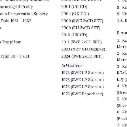
Ra
eaturing PJ Proby
2001 (UK CD)
Ki
een Preservation Society
2004 (UK CD )
Ki
K
Från 1961 - 1962
2009 (SWE 2xCD SET)
s
2009 (EU 3xCD SET)
Sena
2010 (UK CD)
Ki
a Topplåtar
2011 (SWE 2xCD SET)
Metr
2023 (NET CD Digipak)
Ki
 Från 60 - Talet
2024 (SWE 2xCD SET)
Metro
204 skivor
Ki
1975 (SWE LP Stereo )
REAL
LP) (
1976 (SWE LP Stereo )
Ki
1976 (SWE LP Stereo )
(Gree
1976 (SWE Paperback)
Ki
(Silv
Ki
(Blac
Ki