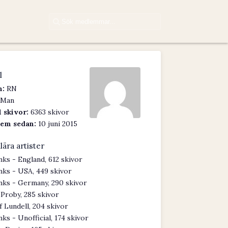
l
:
RN
Man
 skivor:
6363 skivor
em sedan:
10 juni 2015
lära artister
nks - England, 612 skivor
nks - USA, 449 skivor
nks - Germany, 290 skivor
 Proby, 285 skivor
f Lundell, 204 skivor
nks - Unofficial, 174 skivor