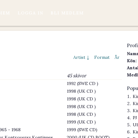
HEM
LOGGA IN
BLI MEDLEM
Profi
Namn
Artist ↓
Format
År
Kön:
Antal
Medl
45 skivor
1992 (SWE CD )
Popu
1998 (UK CD )
Ki
1998 (UK CD )
Ki
1998 (UK CD )
Ki
1998 (UK CD )
PJ
1999 (UK CD )
Ul
965 - 1968
1999 (SWE CD)
Ki
er Kontroversy Kontinues
2000 (UK CD BOOT)