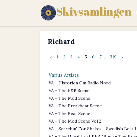
Skivsamlingen
MUSIK ÄR EN LIVSSTIL.
Richard
‹
1
2
3
4
5
6
7
...
319
›
Varius Artists
VA - Historien Om Radio Nord
VA - The R&B Scene
VA - The Mod Scene
VA - The Freakbeat Scene
VA - The Beat Scene
VA - The Mod Scene Vol 2
VA - Searchin' For Shakes - Swedish Beat 1
VA - The Great Lost KPS Album - The Kov