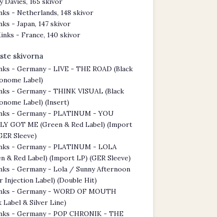
y Davies, 165 skivor
nks - Netherlands, 148 skivor
nks - Japan, 147 skivor
inks - France, 140 skivor
ste skivorna
nks - Germany - LIVE - THE ROAD (Black
onome Label)
nks - Germany - THINK VISUAL (Black
nome Label) (Insert)
nks - Germany - PLATINUM - YOU
LY GOT ME (Green & Red Label) (Import
GER Sleeve)
nks - Germany - PLATINUM - LOLA
n & Red Label) (Import LP) (GER Sleeve)
nks - Germany - Lola / Sunny Afternoon
er Injection Label) (Double Hit)
nks - Germany - WORD OF MOUTH
k Label & Silver Line)
nks - Germany - POP CHRONIK - THE