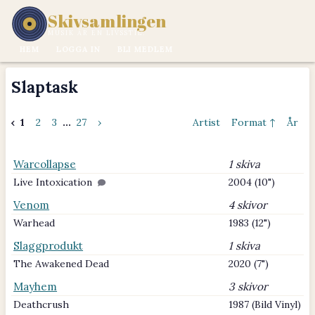
Skivsamlingen
MUSIK ÄR EN LIVSSTIL.
HEM
LOGGA IN
BLI MEDLEM
Slaptask
‹
1
2
3
...
27
›
Artist
Format ↑
År
Warcollapse
1 skiva
Live Intoxication
2004 (10")
Venom
4 skivor
Warhead
1983 (12")
Slaggprodukt
1 skiva
The Awakened Dead
2020 (7")
Mayhem
3 skivor
Deathcrush
1987 (Bild Vinyl)